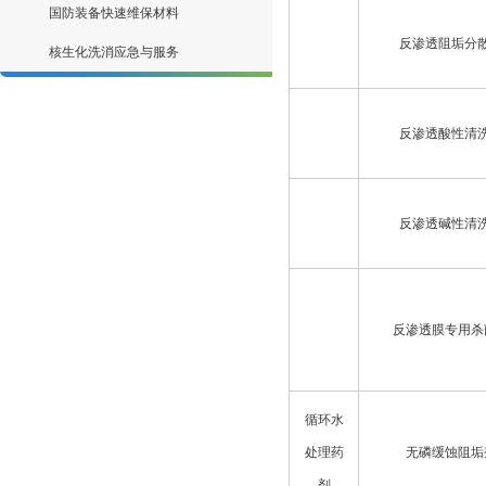
国防装备快速维保材料
反渗透阻垢分
核生化洗消应急与服务
反渗透酸性清
反渗透碱性清
反渗透膜专用杀
循环水
处理药
无磷缓蚀阻垢
剂